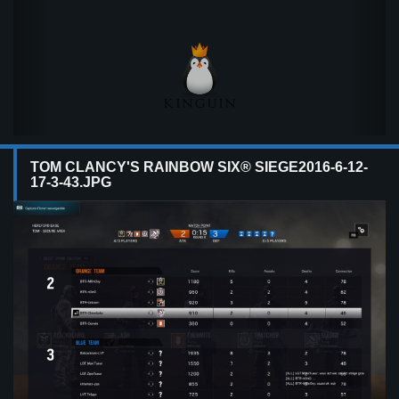
TOM CLANCY'S RAINBOW SIX® SIEGE2016-6-12-
17-3-43.JPG