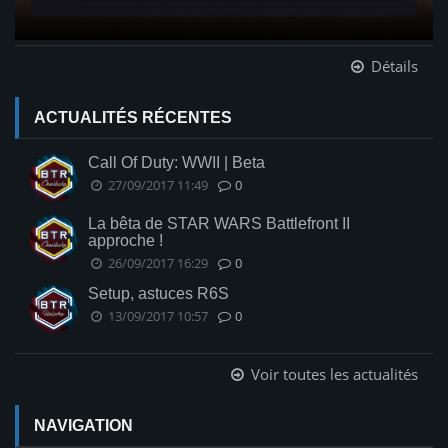
Détails
ACTUALITÉS RÉCENTES
Call Of Duty: WWII | Beta
27/09/2017 11:49
0
La bêta de STAR WARS Battlefront II
approche !
26/09/2017 16:29
0
Setup, astuces R6S
13/09/2017 10:57
0
Voir toutes les actualités
NAVIGATION