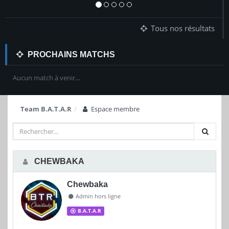
Tous nos résultats
PROCHAINS MATCHS
Aucun match à venir...
Team B.A.T.A.R
Espace membre
CHEWBAKA
Chewbaka
Admin hors ligne
B.A.T.A.R