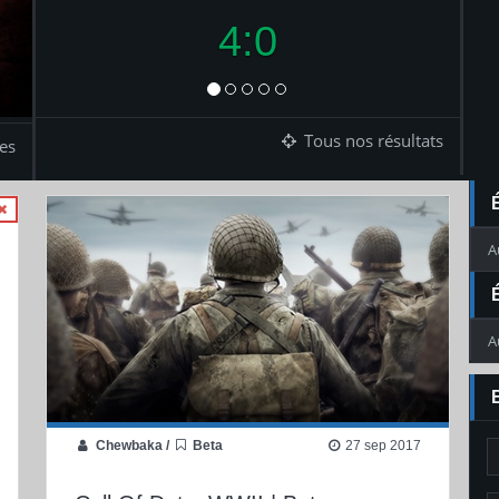
2:4
Tous nos résultats
es
A
A
Chewbaka
/
Beta
27 sep 2017