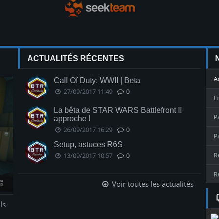
ACTUALITÉS RÉCENTES
A
Call Of Duty: WWII | Beta
27/09/2017 11:49
0
L
La bêta de STAR WARS Battlefront II
P
approche !
26/09/2017 16:29
0
P
Setup, astuces R6S
R
13/09/2017 10:57
0
R
Voir toutes les actualités
ls