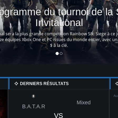
C'est mignon
Ces pendentifs sont universels et peuvent être équipés sur
équipement.
DERNIERS RÉSULTATS
Au
d
Mixed
B.A.T.A.R
VS