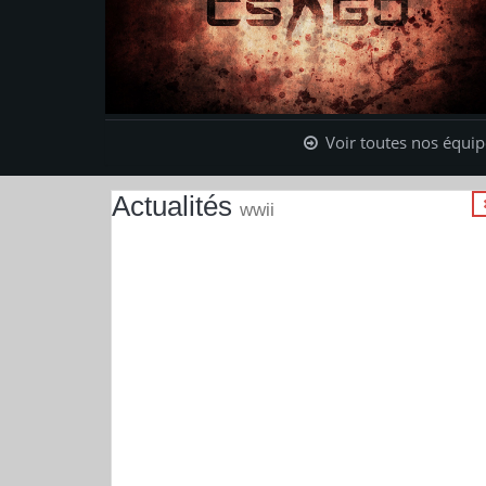
4:0
Voir toutes nos équip
Actualités
wwii