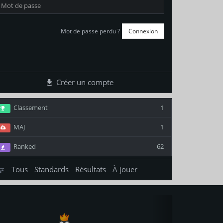
Mot de passe perdu ?
Créer un compte
Classement
1
MAJ
1
Ranked
62
Tous
Standards
Résultats
À jouer