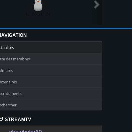
NAVIGATION
ctualités
iste des membres
almarès
artenaires
ecrutements
echercher
STREAMTV