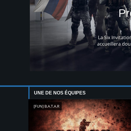
UNE DE NOS ÉQUIPES
[FUN] B.A.T.A.R
Mixe
B.A.T.A.R
VS